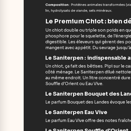
Composition
: Protéines animales transformées (via
lin, hydrolysats de viande, sels minéraux.
Le Premium Chiot : bien d
Un chiot double ou triple son poids en q
phosphore pour le squelette, de l'énergie
digestible. Les éleveurs qui gèrent des p
mangent avec appétit. Du sevrage jusqu'à 
Le Saniterpen : indispensable 
Un chiot, ça fait des bêtises. Pipi sur le
côté ménage. Le Saniterpen dilué nettoie e
au même endroit. Un litre concentré dure
Souffle d'Orient ou Eau Vive.
Le Saniterpen Bouquet des La
Le parfum Bouquet des Landes évoque le
Le Saniterpen Eau Vive
Le parfum Eau Vive offre des notes fraîch
Le Saniterpen Souffle d'Orient