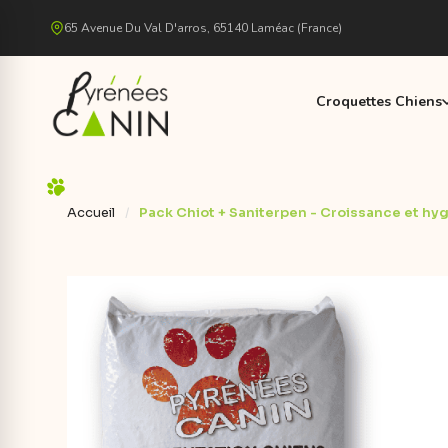
65 Avenue Du Val D'arros, 65140 Laméac (France)
Croquettes Chiens
Accueil
Pack Chiot + Saniterpen - Croissance et hyg