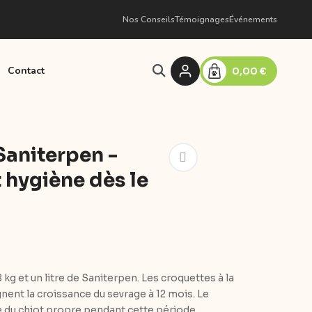
Nos Conseils
Témoignages
Événements
Contact
0,00 €
Saniterpen -
 hygiène dès le
kg et un litre de Saniterpen. Les croquettes à la
ent la croissance du sevrage à 12 mois. Le
e du chiot propre pendant cette période