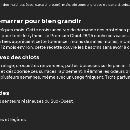
ndes multi-espèces, canard, creton), maïs, blé tendre, graisse de canard, brisur
émarrer pour bien grandir
uelques mois. Cette croissance rapide demande des protéines po
 pour tenir le rythme. Le Premium Chiot 28/15 coche ces cases 
ortées apprécient cette tolérance : moins de selles molles, moi
12 mois environ, cette recette couvre les besoins sans avoir à 
avec des chiots
 carrelage, croquettes renversées, pattes boueuses sur le panier
t désodorise ces surfaces rapidement. Il élimine les odeurs d'ur
 plusieurs semaines, même avec un usage fréquent. Trois parfu
ndes
s senteurs résineuses du Sud-Ouest.
es et légères.