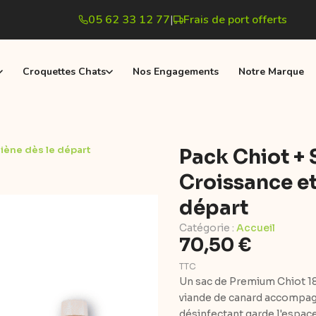
05 62 33 12 77
|
Frais de port offerts
Croquettes Chats
Nos Engagements
Notre Marque
iène dès le départ
Pack Chiot + 
Croissance et
départ
Catégorie :
Accueil
70,50 €
TTC
Un sac de Premium Chiot 18 
viande de canard accompagn
désinfectant garde l'espac